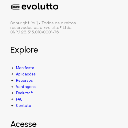
Copyright [cy] • Todos os direitos
reservados para Evolutto® Ltda.
CNPJ 26.315.018/0001-76
Explore
Manifesto
Aplicações
Recursos
Vantagens
Evolutto®
FAQ
Contato
Acesse