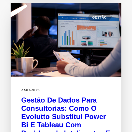
GESTÃO
27/03/2025
Gestão De Dados Para
Consultorias: Como O
Evolutto Substitui Power
Bi E Tableau Com