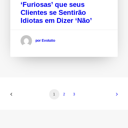
‘Furiosas’ que seus
Clientes se Sentirão
Idiotas em Dizer ‘Não’
por Evolutto
1
2
3