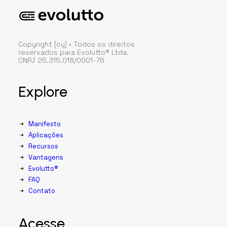
Copyright [cy] • Todos os direitos
reservados para Evolutto® Ltda.
CNPJ 26.315.018/0001-76
Explore
Manifesto
Aplicações
Recursos
Vantagens
Evolutto®
FAQ
Contato
Acesse