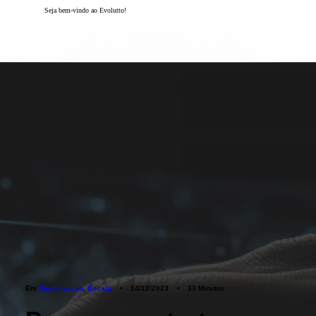
Seja bem-vindo ao Evolutto!
Solicite uma demonstração
Em
Digitalização
,
Escala
•
14/12/2023
•
33 Minutos