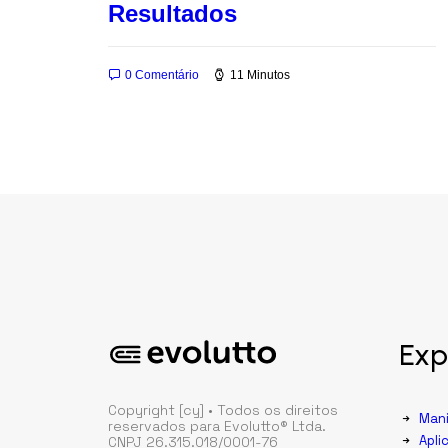
Resultados
0 Comentário
11 Minutos
Exp
Copyright [cy] • Todos os direitos
Mani
reservados para Evolutto® Ltda.
Apli
CNPJ 26.315.018/0001-76